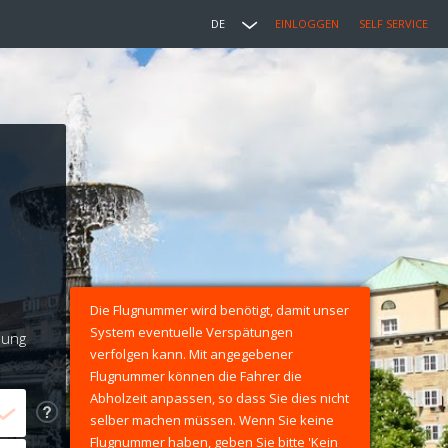
DE
EINLOGGEN
SELF SERVICE
Die Flugnummer wird benötigt, damit unser
System eventuelle Verspätungen
lung
verfolgen kann. Mit angegebener
Flugnummer können die Fahrer die
Abholzeit anpassen, so dass Sie dies nicht
selber machen müssen. Wenn Sie keine
Flugnummer haben, geben Sie bitte 'Kein