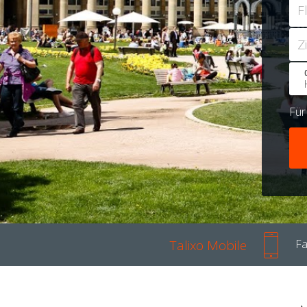
F
Z
Fü
Talixo Mobile
Fa