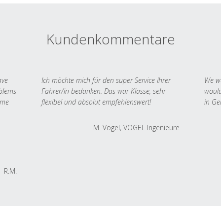
Kundenkommentare
ave
Ich möchte mich für den super Service Ihrer
We we
oblems
Fahrer/in bedanken. Das war Klasse, sehr
would
 me
flexibel und absolut empfehlenswert!
in Ge
M. Vogel, VOGEL Ingenieure
R.M.