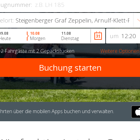
lugnummer:
ielort:
09.08
10.08
11.08
um
Heute
Morgen
Dienstag
r
2 Fahrgäste
mit
2 Gepäckstücken
Weitere Optionen
hrten über die mobilen Apps buchen und verwalten.