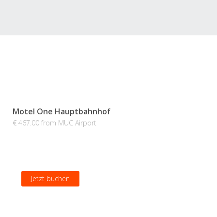
Motel One Hauptbahnhof
€ 467.00 from MUC Airport
Jetzt buchen