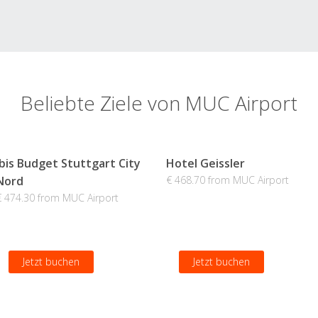
Beliebte Ziele von MUC Airport
Ibis Budget Stuttgart City
Hotel Geissler
Nord
€ 468.70 from MUC Airport
€ 474.30 from MUC Airport
Jetzt buchen
Jetzt buchen