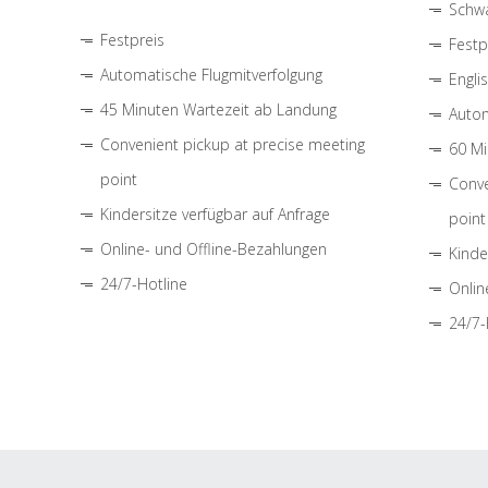
Schwa
Festpreis
Festp
Automatische Flugmitverfolgung
Engli
45 Minuten Wartezeit ab Landung
Autom
Convenient pickup at precise meeting
60 Mi
point
Conve
Kindersitze verfügbar auf Anfrage
point
Online- und Offline-Bezahlungen
Kinde
24/7-Hotline
Onlin
24/7-