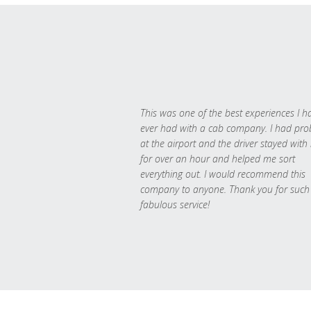
This was one of the best experiences I h
ever had with a cab company. I had pr
at the airport and the driver stayed with
for over an hour and helped me sort
everything out. I would recommend this
company to anyone. Thank you for such
fabulous service!