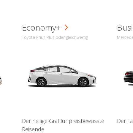
Economy+
Busi
Toyota Prius Plus oder gleichwertig
Mercede
Der heilige Gral für preisbewusste
Der Fa
Reisende