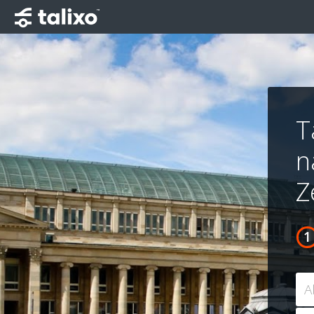
T
n
Z
A