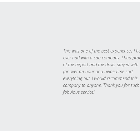
This was one of the best experiences I h
ever had with a cab company. I had pr
at the airport and the driver stayed with
for over an hour and helped me sort
everything out. I would recommend this
company to anyone. Thank you for such
fabulous service!