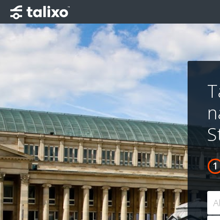
T
n
S
A