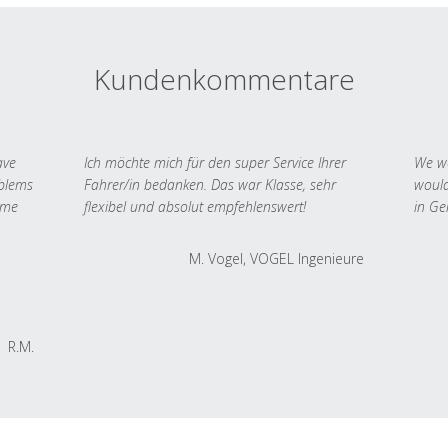
Kundenkommentare
ave
Ich möchte mich für den super Service Ihrer
We we
oblems
Fahrer/in bedanken. Das war Klasse, sehr
would
 me
flexibel und absolut empfehlenswert!
in Ge
M. Vogel, VOGEL Ingenieure
R.M.