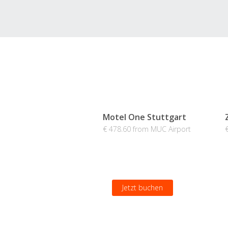
Motel One Stuttgart
€ 478.60 from MUC Airport
Jetzt buchen