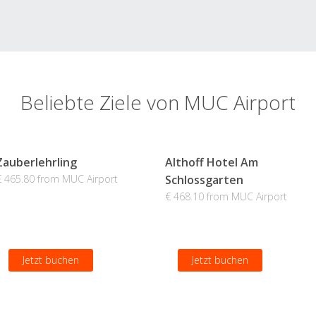
Beliebte Ziele von MUC Airport
Zauberlehrling
Althoff Hotel Am
€ 465.80 from MUC Airport
Schlossgarten
€ 468.10 from MUC Airport
Jetzt buchen
Jetzt buchen