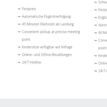
Schwa
Festpreis
Festp
Automatische Flugmitverfolgung
Engli
45 Minuten Wartezeit ab Landung
Autom
Convenient pickup at precise meeting
60 Mi
point
Conve
Kindersitze verfügbar auf Anfrage
point
Online- und Offline-Bezahlungen
Kinde
24/7-Hotline
Onlin
24/7-