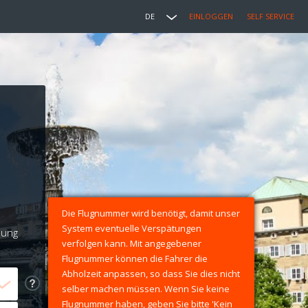
DE
EINLOGGEN
SELF SERVICE
Die Flugnummer wird benötigt, damit unser
System eventuelle Verspätungen
lung
verfolgen kann. Mit angegebener
Flugnummer können die Fahrer die
Abholzeit anpassen, so dass Sie dies nicht
selber machen müssen. Wenn Sie keine
Flugnummer haben, geben Sie bitte 'Kein