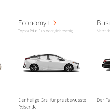
Economy+
Busi
Toyota Prius Plus oder gleichwertig
Mercede
Der heilige Gral für preisbewusste
Der Fa
Reisende