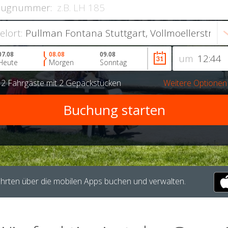
lugnummer:
ielort:
07.08
08.08
09.08
um
Heute
Morgen
Sonntag
r
2 Fahrgäste
mit
2 Gepäckstücken
Weitere Optionen
hrten über die mobilen Apps buchen und verwalten.