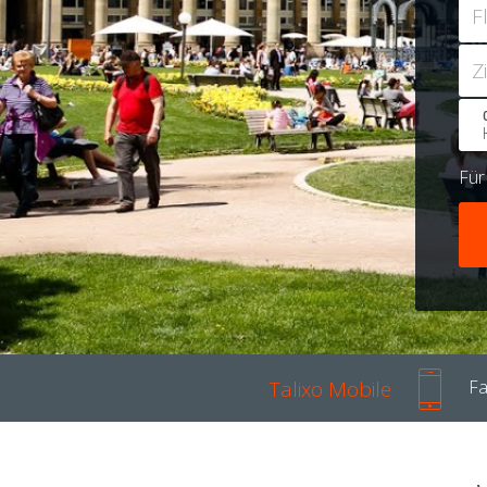
F
Z
Fü
Talixo Mobile
Fa