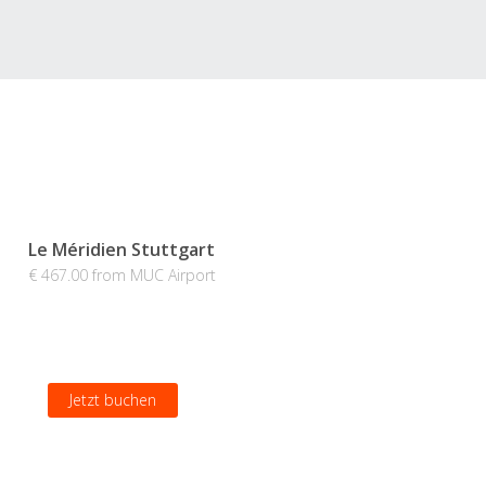
Le Méridien Stuttgart
€ 467.00 from MUC Airport
Jetzt buchen