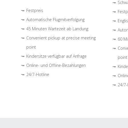
Schwa
Festpreis
Festp
Automatische Flugmitverfolgung
Engli
45 Minuten Wartezeit ab Landung
Autom
Convenient pickup at precise meeting
60 Mi
point
Conve
Kindersitze verfügbar auf Anfrage
point
Online- und Offline-Bezahlungen
Kinde
24/7-Hotline
Onlin
24/7-