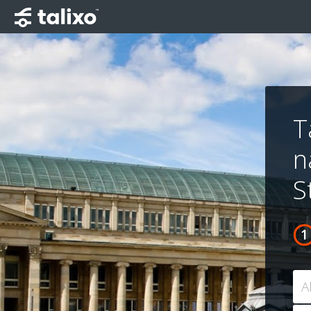
T
n
S
A