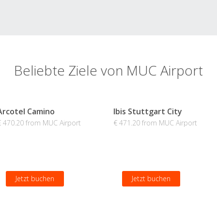
Beliebte Ziele von MUC Airport
Arcotel Camino
Ibis Stuttgart City
€ 470.20 from MUC Airport
€ 471.20 from MUC Airport
Jetzt buchen
Jetzt buchen