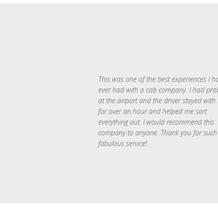
This was one of the best experiences I h
ever had with a cab company. I had pr
at the airport and the driver stayed with
for over an hour and helped me sort
everything out. I would recommend this
company to anyone. Thank you for such
fabulous service!