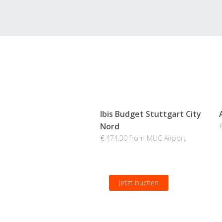
Ibis Budget Stuttgart City
Nord
€ 474.30 from MUC Airport
Jetzt buchen