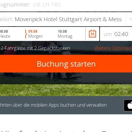
lugnummer:
ielort:
08.08
09.08
10.08
um
Heute
Morgen
Montag
r
2 Fahrgäste
mit
2 Gepäckstücken
Weitere Optionen
hrten über die mobilen Apps buchen und verwalten.