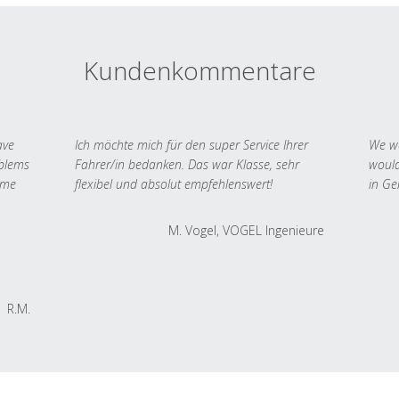
Kundenkommentare
ave
Ich möchte mich für den super Service Ihrer
We we
oblems
Fahrer/in bedanken. Das war Klasse, sehr
would
 me
flexibel und absolut empfehlenswert!
in Ge
M. Vogel, VOGEL Ingenieure
R.M.