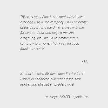
This was one of the best experiences I have
ever had with a cab company. I had problems
at the airport and the driver stayed with me
for over an hour and helped me sort
everything out. I would recommend this
company to anyone. Thank you for such
fabulous service!
R.M.
Ich möchte mich für den super Service Ihrer
Fahrer/in bedanken. Das war Klasse, sehr
flexibel und absolut empfehlenswert!
M. Vogel, VOGEL Ingenieure