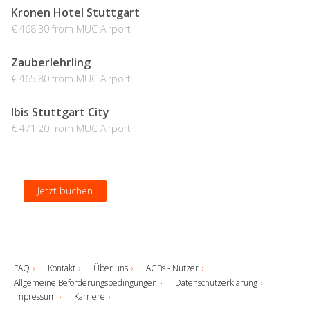
Kronen Hotel Stuttgart
€ 468.30 from MUC Airport
Zauberlehrling
€ 465.80 from MUC Airport
Ibis Stuttgart City
€ 471.20 from MUC Airport
Jetzt buchen
Jetzt buchen
Jetzt buchen
Jetzt buchen
FAQ
Kontakt
Über uns
AGBs - Nutzer
Allgemeine Beförderungsbedingungen
Datenschutzerklärung
Impressum
Karriere