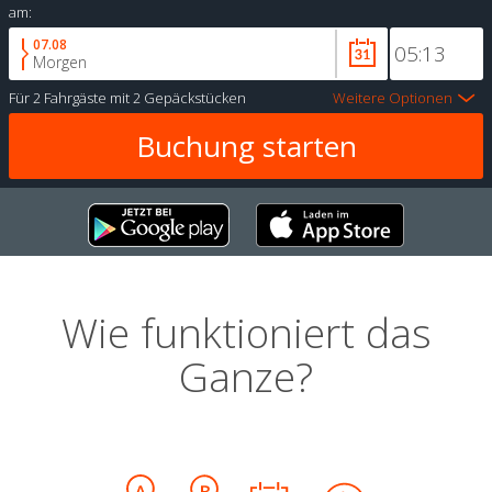
am:
07.08
Morgen
Für
2 Fahrgäste
mit
2 Gepäckstücken
Weitere Optionen
Wie funktioniert das
Ganze?