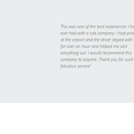
This was one of the best experiences I h
ever had with a cab company. I had pr
at the airport and the driver stayed with
for over an hour and helped me sort
everything out. I would recommend this
company to anyone. Thank you for such
fabulous service!