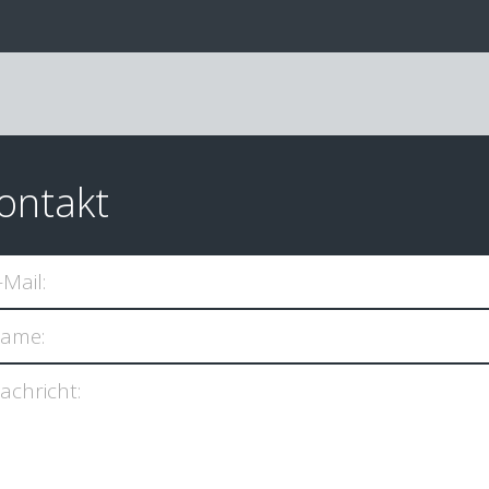
ontakt
-Mail:
ame:
achricht: