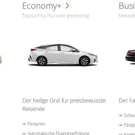
Economy+
Busi
Toyota Prius Plus oder gleichwertig
Mercede
Der heilige Gral für preisbewusste
Der Fa
Reisende
Schwa
Festpreis
Festp
Automatische Flugmitverfolgung
Engli