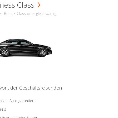
ness Class
s-Benz E-Class oder gleichwärtig
vorit der Geschäftsreisenden
rzes Auto garantiert
reis
schsprechender Fahrer