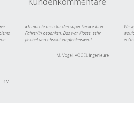
Kundenkommentare
ave
Ich möchte mich für den super Service Ihrer
We we
oblems
Fahrer/in bedanken. Das war Klasse, sehr
would
 me
flexibel und absolut empfehlenswert!
in Ge
M. Vogel, VOGEL Ingenieure
R.M.