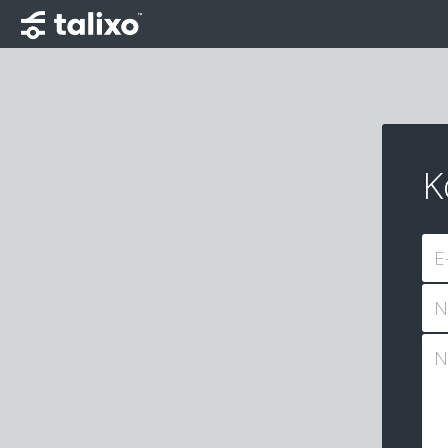
K
E
N
N