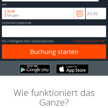
am:
09.08
Morgen
Gutschein (optional):
Für
2 Fahrgäste
mit
2 Gepäckstücken
Weitere Optionen
Wie funktioniert das
Ganze?