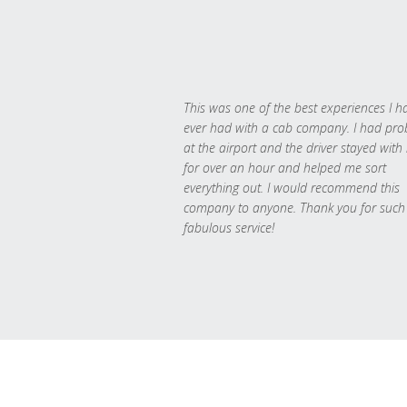
This was one of the best experiences I h
ever had with a cab company. I had pr
at the airport and the driver stayed with
for over an hour and helped me sort
everything out. I would recommend this
company to anyone. Thank you for such
fabulous service!