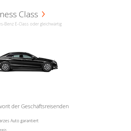
ness Class
s-Benz E-Class oder gleichwärtig
vorit der Geschäftsreisenden
rzes Auto garantiert
reis