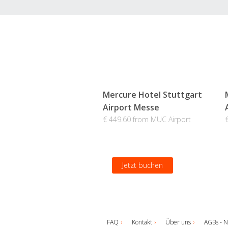
Mercure Hotel Stuttgart
Airport Messe
€ 449.60 from MUC Airport
Jetzt buchen
FAQ
Kontakt
Über uns
AGBs - N