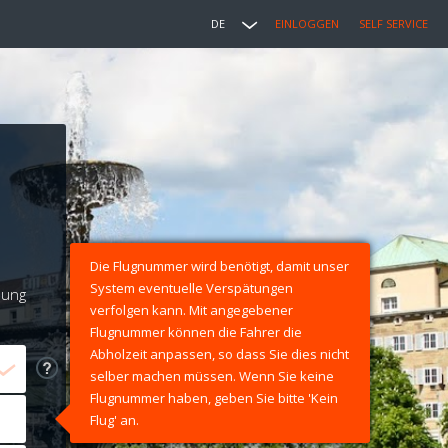
DE
EINLOGGEN
SELF SERVICE
Die Flugnummer wird benötigt, damit unser
System eventuelle Verspätungen
lung
verfolgen kann. Mit angegebener
Flugnummer können die Fahrer die
Abholzeit anpassen, so dass Sie dies nicht
selber machen müssen. Wenn Sie keine
Flugnummer haben, geben Sie bitte 'Kein
Flug' an.