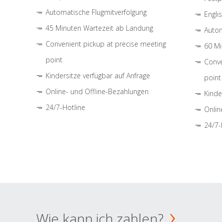
Automatische Flugmitverfolgung
Engli
45 Minuten Wartezeit ab Landung
Autom
Convenient pickup at precise meeting
60 Mi
point
Conve
Kindersitze verfügbar auf Anfrage
point
Online- und Offline-Bezahlungen
Kinde
24/7-Hotline
Onlin
24/7-
Wie kann ich zahlen?