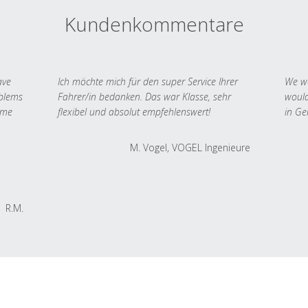
Kundenkommentare
ave
Ich möchte mich für den super Service Ihrer
We we
oblems
Fahrer/in bedanken. Das war Klasse, sehr
would
 me
flexibel und absolut empfehlenswert!
in Ge
M. Vogel, VOGEL Ingenieure
R.M.