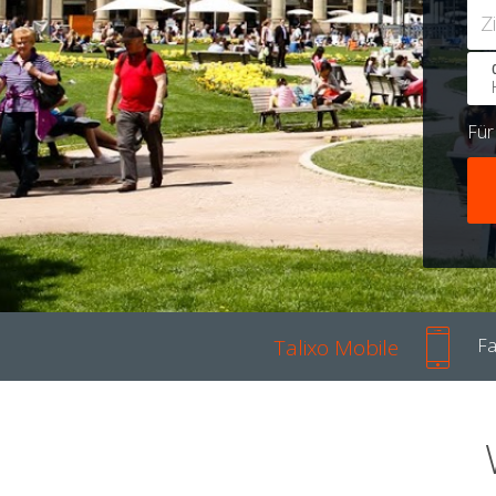
Z
Fü
Talixo Mobile
Fa