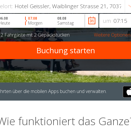
ielort:
06.08
07.08
08.08
um
Heute
Morgen
Samstag
r
2 Fahrgäste
mit
2 Gepäckstücken
Weitere Optionen
hrten über die mobilen Apps buchen und verwalten.
Wie funktioniert das Ganze