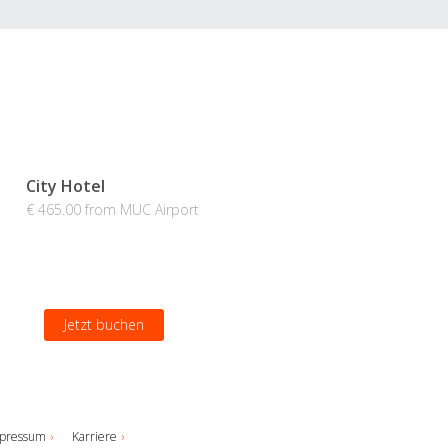
City Hotel
€ 465.00 from MUC Airport
Jetzt buchen
pressum
Karriere