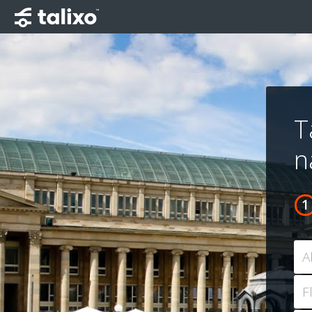
T
n
A
F