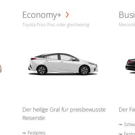
Economy+
Busi
Toyota Prius Plus oder gleichwertig
Mercede
Der heilige Gral für preisbewusste
Der Fa
Reisende
Schwa
Festpreis
Festp