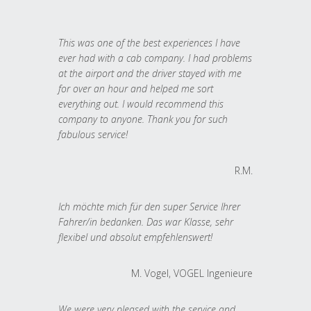
This was one of the best experiences I have
ever had with a cab company. I had problems
at the airport and the driver stayed with me
for over an hour and helped me sort
everything out. I would recommend this
company to anyone. Thank you for such
fabulous service!
R.M.
Ich möchte mich für den super Service Ihrer
Fahrer/in bedanken. Das war Klasse, sehr
flexibel und absolut empfehlenswert!
M. Vogel, VOGEL Ingenieure
We were very pleased with the service and