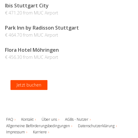
Ibis Stuttgart City
€ 471.20 from MUC Airport
Park Inn by Radisson Stuttgart
€ 464.70 from MUC Airport
Flora Hotel Möhringen
€ 456.30 from MUC Airport
Jetzt buchen
Jetzt buchen
Jetzt buchen
Jetzt buchen
FAQ
Kontakt
Über uns
AGBs - Nutzer
Allgemeine Beförderungsbedingungen
Datenschutzerklärung
Impressum
Karriere