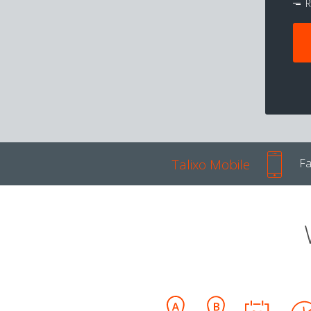
R
Talixo Mobile
Fa