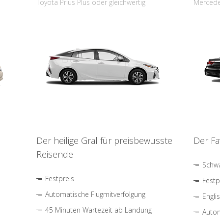
Toyota Prius Plus oder gleichwertig
Mercede
Der heilige Gral für preisbewusste
Der Fa
Reisende
Schwa
Festpreis
Festp
Automatische Flugmitverfolgung
Engli
45 Minuten Wartezeit ab Landung
Autom