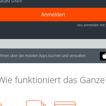
abatte sichern
Anmelden
neu anmelden mit:
hrten über die mobilen Apps buchen und verwalten.
Wie funktioniert das Ganze