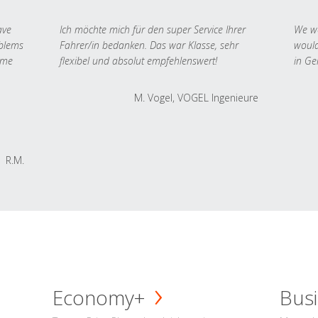
ave
Ich möchte mich für den super Service Ihrer
We we
oblems
Fahrer/in bedanken. Das war Klasse, sehr
would
 me
flexibel und absolut empfehlenswert!
in Ge
M. Vogel, VOGEL Ingenieure
R.M.
Economy+
Busi