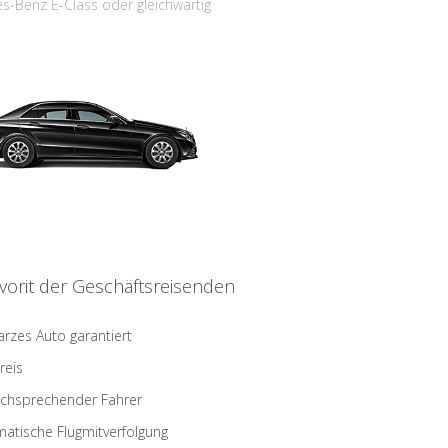
s-Benz E-Class oder gleichwärtig
vorit der Geschäftsreisenden
rzes Auto garantiert
reis
schsprechender Fahrer
atische Flugmitverfolgung