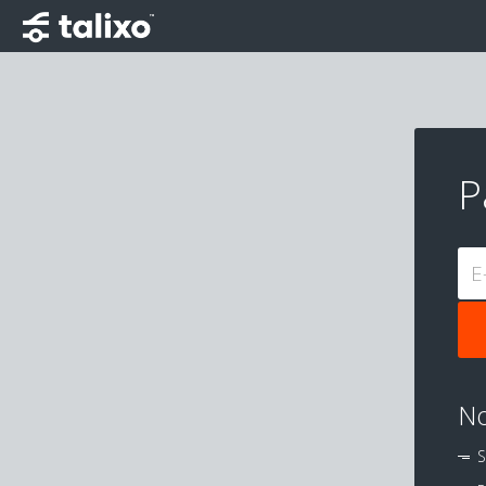
P
E
No
S