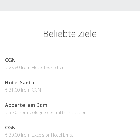
Beliebte Ziele
CGN
€ 28.80 from Hotel Lyskirchen
Hotel Santo
€ 31.00 from CGN
Appartel am Dom
€ 5.70 from Cologne central train station
CGN
€ 30.00 from Excelsior Hotel Ernst