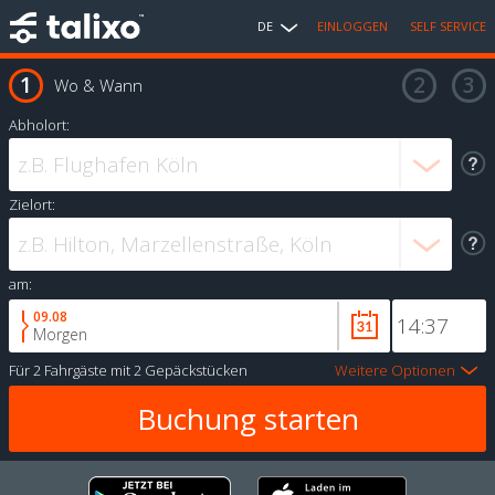
DE
EINLOGGEN
SELF SERVICE
Wo & Wann
Abholort:
Zielort:
am:
09.08
Morgen
Für
2 Fahrgäste
mit
2 Gepäckstücken
Weitere Optionen