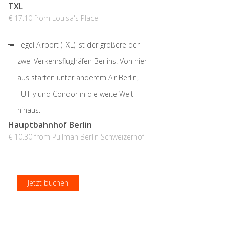
TXL
€ 17.10 from Louisa's Place
Tegel Airport (TXL) ist der größere der
zwei Verkehrsflughäfen Berlins. Von hier
aus starten unter anderem Air Berlin,
TUIFly und Condor in die weite Welt
hinaus.
Hauptbahnhof Berlin
€ 10.30 from Pullman Berlin Schweizerhof
Jetzt buchen
Jetzt buchen
Jetzt buchen
Jetzt buchen