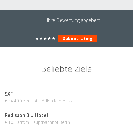
Ihre Bewertung abgeben:
★
★
★
★
★
Beliebte Ziele
SXF
€ 34.40 from Hotel Adlon Kempinski
Radisson Blu Hotel
€ 10.10 from Hauptbahnhof Berlin