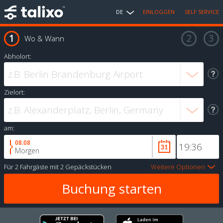
DE
EINLOGGEN
SELF SERVICE
Wo & Wann
Abholort:
Zielort:
am:
08.08
Morgen
Für
2 Fahrgäste
mit
2 Gepäckstücken
Weitere Optionen