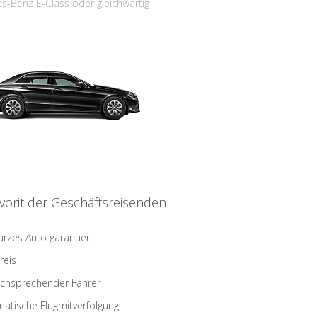
s-Benz E-Class oder gleichwärtig
vorit der Geschäftsreisenden
rzes Auto garantiert
reis
schsprechender Fahrer
atische Flugmitverfolgung