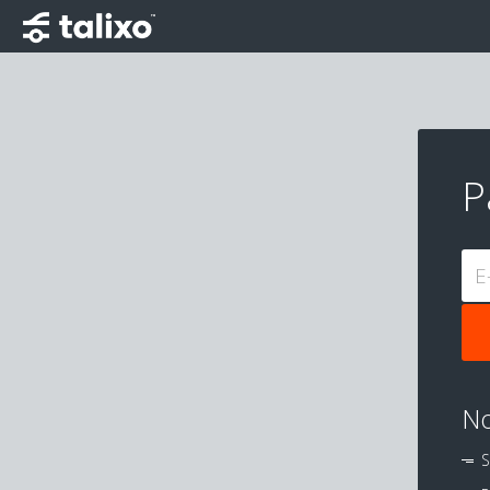
P
E
No
S