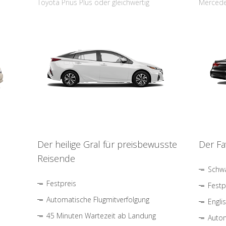
Toyota Prius Plus oder gleichwertig
Mercede
Der heilige Gral für preisbewusste
Der Fa
Reisende
Schwa
Festpreis
Festp
Automatische Flugmitverfolgung
Engli
45 Minuten Wartezeit ab Landung
Autom