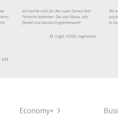
ave
Ich möchte mich für den super Service Ihrer
We we
oblems
Fahrer/in bedanken. Das war Klasse, sehr
would
 me
flexibel und absolut empfehlenswert!
in Ge
M. Vogel, VOGEL Ingenieure
R.M.
Economy+
Busi