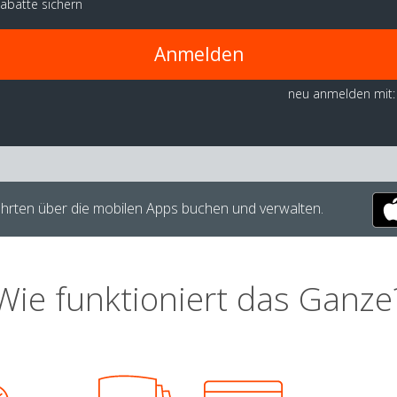
abatte sichern
Anmelden
neu anmelden mit:
hrten über die mobilen Apps buchen und verwalten.
Wie funktioniert das Ganze