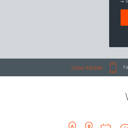
R
Talixo Mobile
Fa