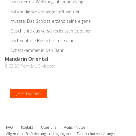
nach dem 2. Weltkrieg jahrzehntelang
aufwändig wiederhergestellt werden
musste. Das Schloss erzählt seine eigene
Geschichte aus verschiedensten Epochen
und zieht die Besucher mit seiner
Schatzkammer in den Bann.
Mandarin Oriental
€ 63.60 from MUC Airport
Jetzt buchen
Jetzt buchen
Jetzt buchen
Jetzt buchen
FAQ
Kontakt
Über uns
AGBs - Nutzer
Allgemeine Beförderungsbedingungen
Datenschutzerklärung