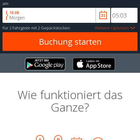
am:
10.08
Morgen
Für
2 Fahrgäste
mit
2 Gepäckstücken
Weitere Optionen
Wie funktioniert das
Ganze?