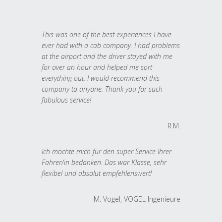
This was one of the best experiences I have
ever had with a cab company. I had problems
at the airport and the driver stayed with me
for over an hour and helped me sort
everything out. I would recommend this
company to anyone. Thank you for such
fabulous service!
R.M.
Ich möchte mich für den super Service Ihrer
Fahrer/in bedanken. Das war Klasse, sehr
flexibel und absolut empfehlenswert!
M. Vogel, VOGEL Ingenieure