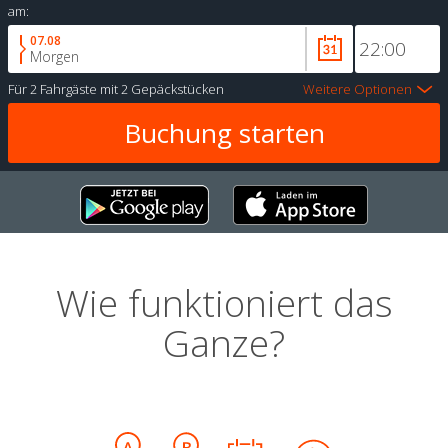
am:
07.08
Morgen
Für
2 Fahrgäste
mit
2 Gepäckstücken
Weitere Optionen
Wie funktioniert das
Ganze?