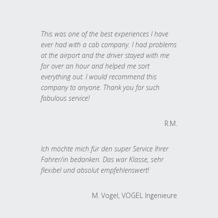
This was one of the best experiences I have
ever had with a cab company. I had problems
at the airport and the driver stayed with me
for over an hour and helped me sort
everything out. I would recommend this
company to anyone. Thank you for such
fabulous service!
R.M.
Ich möchte mich für den super Service Ihrer
Fahrer/in bedanken. Das war Klasse, sehr
flexibel und absolut empfehlenswert!
M. Vogel, VOGEL Ingenieure