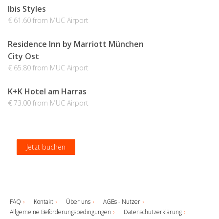
Ibis Styles
€ 61.60 from MUC Airport
Residence Inn by Marriott München
City Ost
€ 65.80 from MUC Airport
K+K Hotel am Harras
€ 73.00 from MUC Airport
Jetzt buchen
Jetzt buchen
Jetzt buchen
Jetzt buchen
FAQ
Kontakt
Über uns
AGBs - Nutzer
Allgemeine Beförderungsbedingungen
Datenschutzerklärung