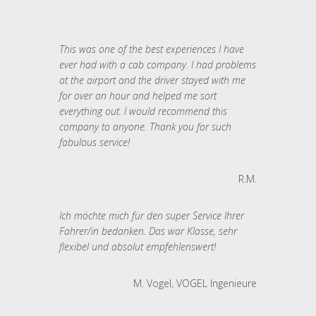
This was one of the best experiences I have
ever had with a cab company. I had problems
at the airport and the driver stayed with me
for over an hour and helped me sort
everything out. I would recommend this
company to anyone. Thank you for such
fabulous service!
R.M.
Ich möchte mich für den super Service Ihrer
Fahrer/in bedanken. Das war Klasse, sehr
flexibel und absolut empfehlenswert!
M. Vogel, VOGEL Ingenieure