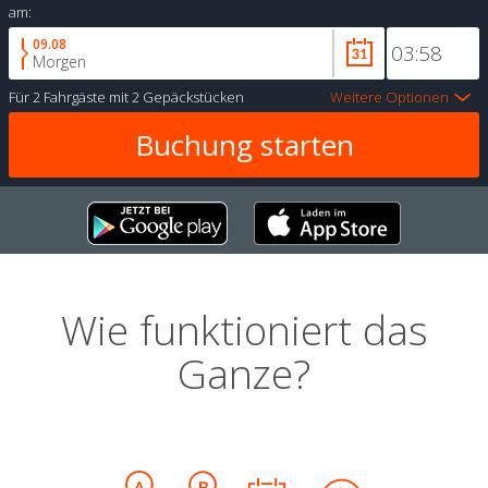
am:
09.08
Morgen
Für
2 Fahrgäste
mit
2 Gepäckstücken
Weitere Optionen
Wie funktioniert das
Ganze?