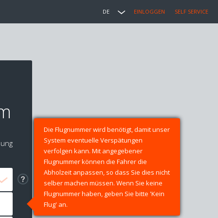
DE
EINLOGGEN
SELF SERVICE
h
im
Die Flugnummer wird benötigt, damit unser
System eventuelle Verspätungen
lung
verfolgen kann. Mit angegebener
Flugnummer können die Fahrer die
Abholzeit anpassen, so dass Sie dies nicht
selber machen müssen. Wenn Sie keine
Flugnummer haben, geben Sie bitte 'Kein
Flug' an.