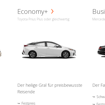
Economy+
Busi
Toyota Prius Plus oder gleichwertig
Mercede
Der heilige Gral für preisbewusste
Der Fa
Reisende
Schwa
Festpreis
Festp