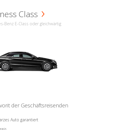
ness Class
s-Benz E-Class oder gleichwärtig
vorit der Geschäftsreisenden
rzes Auto garantiert
reis