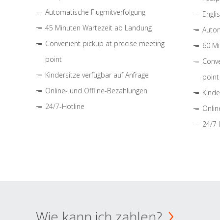
Automatische Flugmitverfolgung
Engli
45 Minuten Wartezeit ab Landung
Autom
Convenient pickup at precise meeting
60 Mi
point
Conve
Kindersitze verfügbar auf Anfrage
point
Online- und Offline-Bezahlungen
Kinde
24/7-Hotline
Onlin
24/7-
Wie kann ich zahlen?