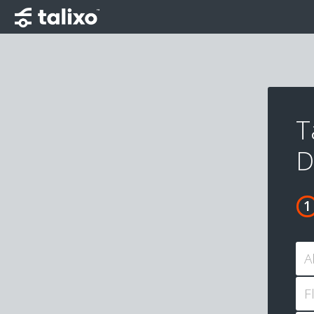
T
D
A
F