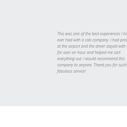
This was one of the best experiences I h
ever had with a cab company. I had pr
at the airport and the driver stayed with
for over an hour and helped me sort
everything out. I would recommend this
company to anyone. Thank you for such
fabulous service!