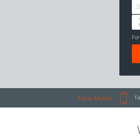
Z
Fü
Talixo Mobile
Fa