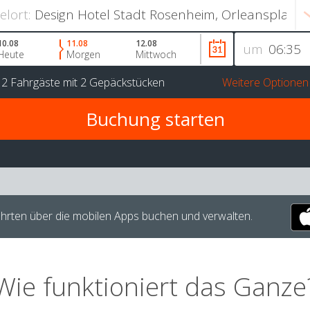
ielort:
10.08
11.08
12.08
um
Heute
Morgen
Mittwoch
r
2 Fahrgäste
mit
2 Gepäckstücken
Weitere Optionen
hrten über die mobilen Apps buchen und verwalten.
Wie funktioniert das Ganze