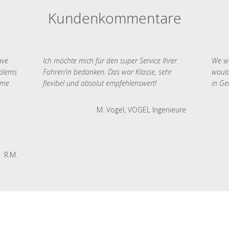
Kundenkommentare
ave
Ich möchte mich für den super Service Ihrer
We we
oblems
Fahrer/in bedanken. Das war Klasse, sehr
would
 me
flexibel und absolut empfehlenswert!
in Ge
M. Vogel, VOGEL Ingenieure
R.M.