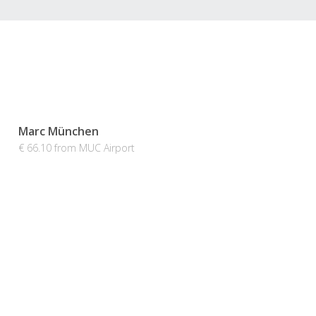
Marc München
€ 66.10 from MUC Airport