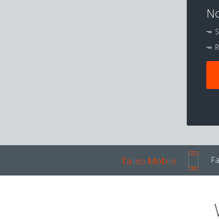
No
S
R
Talixo Mobile
Fa