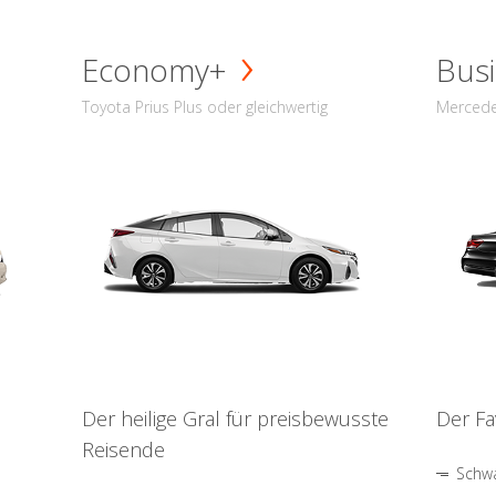
Economy+
Busi
Toyota Prius Plus oder gleichwertig
Mercede
Der heilige Gral für preisbewusste
Der Fa
Reisende
Schwa