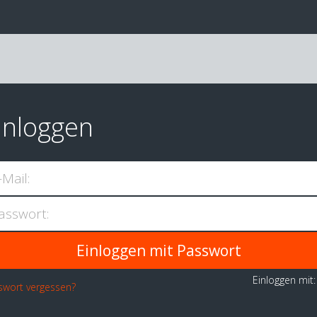
inloggen
-Mail:
asswort:
Einloggen mit
swort vergessen?