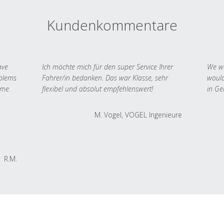
Kundenkommentare
ave
Ich möchte mich für den super Service Ihrer
We we
oblems
Fahrer/in bedanken. Das war Klasse, sehr
would
 me
flexibel und absolut empfehlenswert!
in Ge
M. Vogel, VOGEL Ingenieure
R.M.