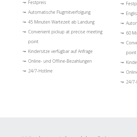
Festpreis
Festp
Automatische Flugmitverfolgung
Engli
45 Minuten Wartezeit ab Landung
Autom
Convenient pickup at precise meeting
60 Mi
point
Conve
Kindersitze verfügbar auf Anfrage
point
Online- und Offline-Bezahlungen
Kinde
24/7-Hotline
Onlin
24/7-