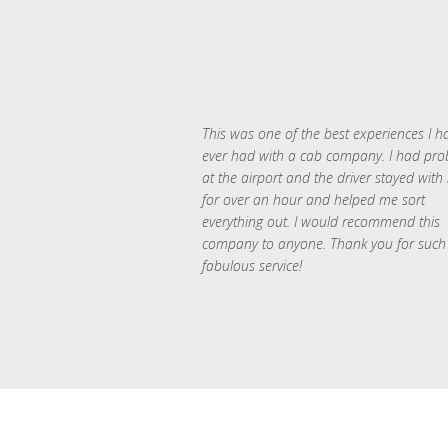
This was one of the best experiences I h
ever had with a cab company. I had pr
at the airport and the driver stayed with
for over an hour and helped me sort
everything out. I would recommend this
company to anyone. Thank you for such
fabulous service!