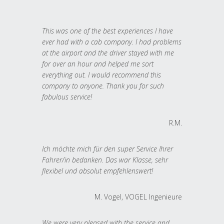
This was one of the best experiences I have
ever had with a cab company. I had problems
at the airport and the driver stayed with me
for over an hour and helped me sort
everything out. I would recommend this
company to anyone. Thank you for such
fabulous service!
R.M.
Ich möchte mich für den super Service Ihrer
Fahrer/in bedanken. Das war Klasse, sehr
flexibel und absolut empfehlenswert!
M. Vogel, VOGEL Ingenieure
We were very pleased with the service and