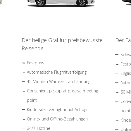
Der heilige Gral für preisbewusste
Der Fa
Reisende
Schwa
Festpreis
Festp
Automatische Flugmitverfolgung
Engli
45 Minuten Wartezeit ab Landung
Autom
Convenient pickup at precise meeting
60 Mi
point
Conve
Kindersitze verfügbar auf Anfrage
point
Online- und Offline-Bezahlungen
Kinde
24/7-Hotline
Onlin