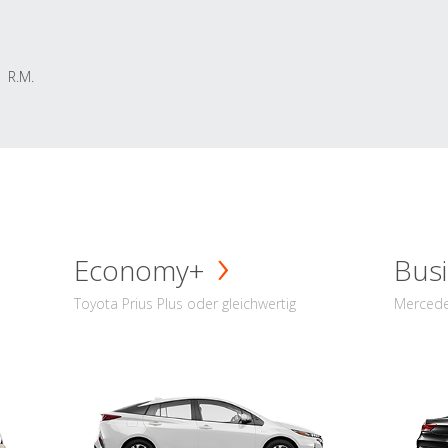
R.M.
Economy+
Busi
Toyota Prius Plus oder gleichwertig
Mercede