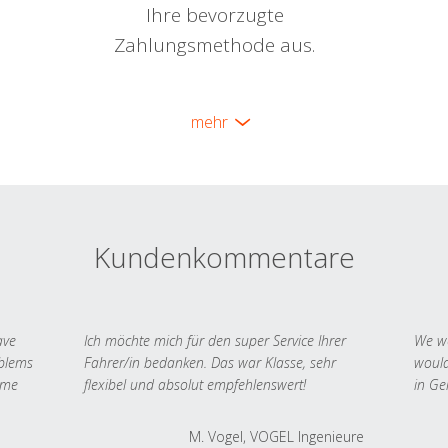
Ihre bevorzugte
Zahlungsmethode aus.
mehr
Kundenkommentare
ave
Ich möchte mich für den super Service Ihrer
We we
oblems
Fahrer/in bedanken. Das war Klasse, sehr
would
 me
flexibel und absolut empfehlenswert!
in Ge
M. Vogel, VOGEL Ingenieure