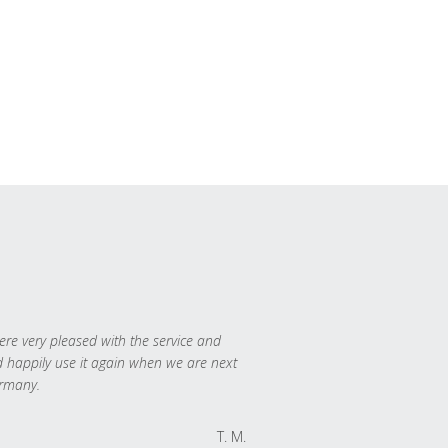
re very pleased with the service and
 happily use it again when we are next
rmany.
T. M.