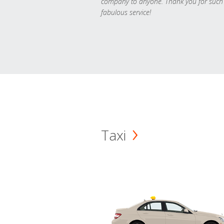
company to anyone. Thank you for such
fabulous service!
Taxi