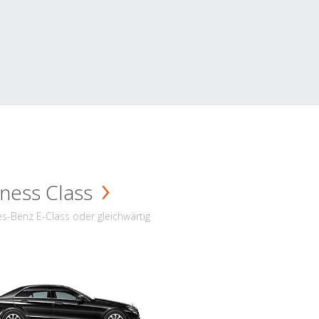
ness Class
s-Benz E-Class oder gleichwärtig