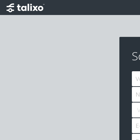
S
V
N
E