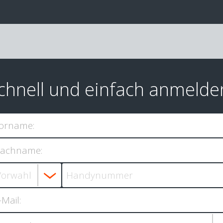
chnell und einfach anmelde
orname:
achname:
-Mail: