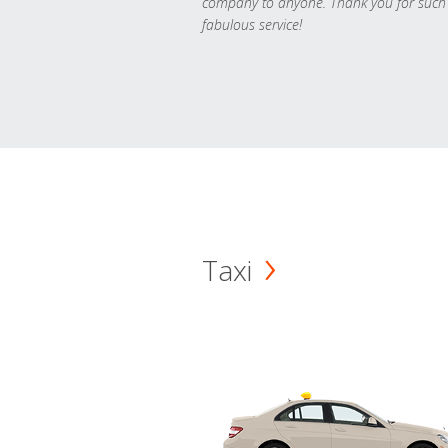
company to anyone. Thank you for such
fabulous service!
Taxi