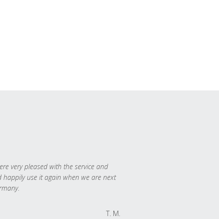
re very pleased with the service and
 happily use it again when we are next
rmany.
T. M.