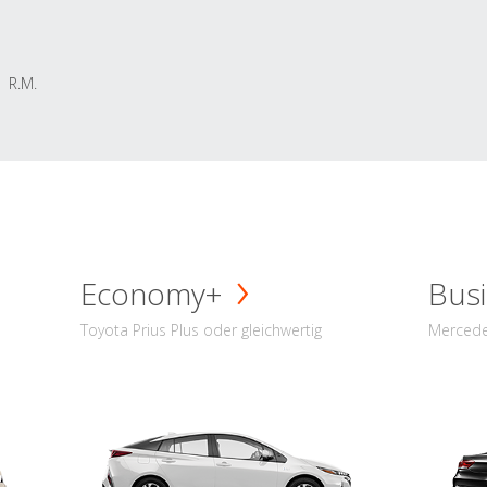
R.M.
Economy+
Busi
Toyota Prius Plus oder gleichwertig
Mercede