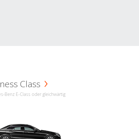
ness Class
s-Benz E-Class oder gleichwärtig