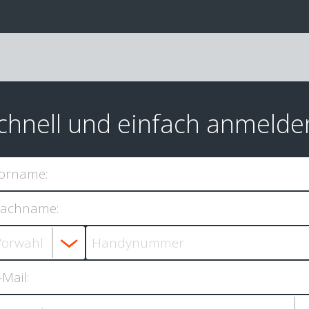
chnell und einfach anmelde
orname:
achname:
-Mail: