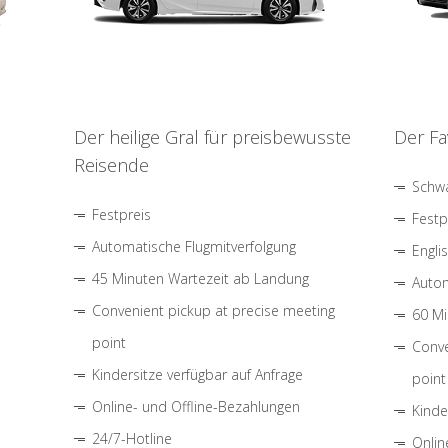
Der heilige Gral für preisbewusste
Der Fa
Reisende
Schwa
Festpreis
Festp
Automatische Flugmitverfolgung
Engli
45 Minuten Wartezeit ab Landung
Autom
Convenient pickup at precise meeting
60 Mi
point
Conve
Kindersitze verfügbar auf Anfrage
point
Online- und Offline-Bezahlungen
Kinde
24/7-Hotline
Onlin