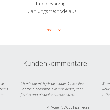
Ihre bevorzugte
Zahlungsmethode aus.
mehr
Kundenkommentare
ave
Ich möchte mich für den super Service Ihrer
We we
oblems
Fahrer/in bedanken. Das war Klasse, sehr
would
 me
flexibel und absolut empfehlenswert!
in Ge
M. Vogel, VOGEL Ingenieure