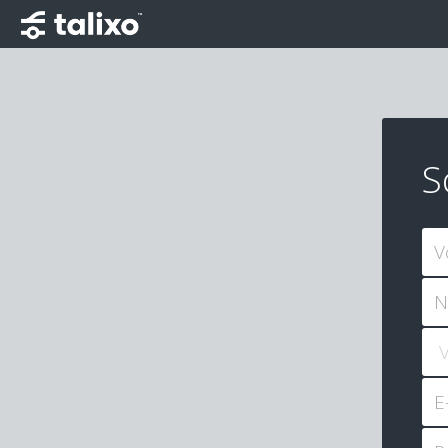
S
V
N
E