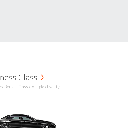
ness Class
s-Benz E-Class oder gleichwärtig