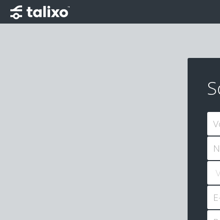
S
V
N
E