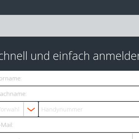
chnell und einfach anmelde
orname:
achname:
-Mail: