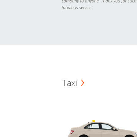
company to anyone. Thank you for such
fabulous service!
Taxi