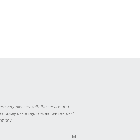
re very pleased with the service and
 happily use it again when we are next
rmany.
T. M.