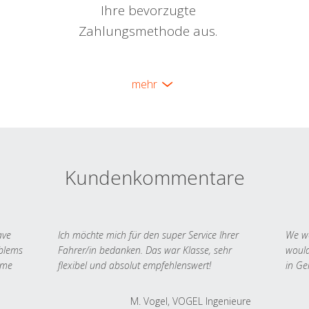
Ihre bevorzugte
Zahlungsmethode aus.
mehr
Kundenkommentare
ave
Ich möchte mich für den super Service Ihrer
We we
oblems
Fahrer/in bedanken. Das war Klasse, sehr
would
 me
flexibel und absolut empfehlenswert!
in Ge
M. Vogel, VOGEL Ingenieure