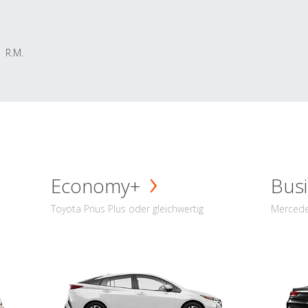
R.M.
Economy+
Busi
Toyota Prius Plus oder gleichwertig
Mercede