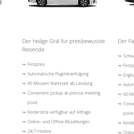
Der heilige Gral für preisbewusste
Der Fa
Reisende
Schwa
Festpreis
Festp
Automatische Flugmitverfolgung
Engli
45 Minuten Wartezeit ab Landung
Autom
Convenient pickup at precise meeting
60 Mi
point
Conve
Kindersitze verfügbar auf Anfrage
point
Online- und Offline-Bezahlungen
Kinde
24/7-Hotline
Onlin