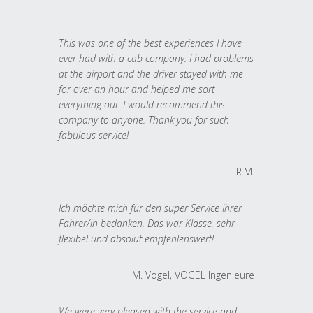
This was one of the best experiences I have
ever had with a cab company. I had problems
at the airport and the driver stayed with me
for over an hour and helped me sort
everything out. I would recommend this
company to anyone. Thank you for such
fabulous service!
R.M.
Ich möchte mich für den super Service Ihrer
Fahrer/in bedanken. Das war Klasse, sehr
flexibel und absolut empfehlenswert!
M. Vogel, VOGEL Ingenieure
We were very pleased with the service and