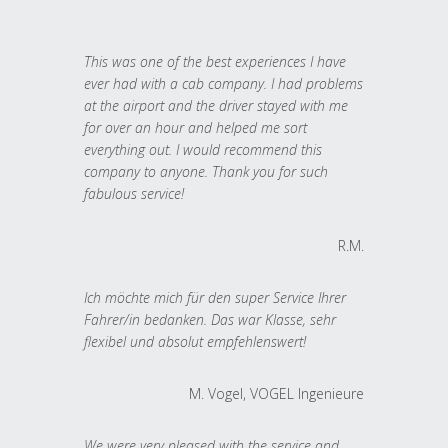
This was one of the best experiences I have
ever had with a cab company. I had problems
at the airport and the driver stayed with me
for over an hour and helped me sort
everything out. I would recommend this
company to anyone. Thank you for such
fabulous service!
R.M.
Ich möchte mich für den super Service Ihrer
Fahrer/in bedanken. Das war Klasse, sehr
flexibel und absolut empfehlenswert!
M. Vogel, VOGEL Ingenieure
We were very pleased with the service and