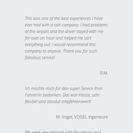
This was one of the best experiences I have
ever had with a cab company. I had problems
at the airport and the driver stayed with me
for over an hour and helped me sort
everything out. I would recommend this
company to anyone. Thank you for such
fabulous service!
R.M.
Ich möchte mich für den super Service Ihrer
Fahrer/in bedanken. Das war Klasse, sehr
flexibel und absolut empfehlenswert!
M. Vogel, VOGEL Ingenieure
We were very pleased with the service and