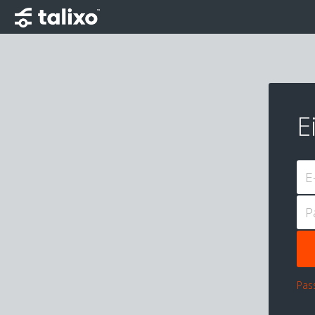
E
E
P
Pas