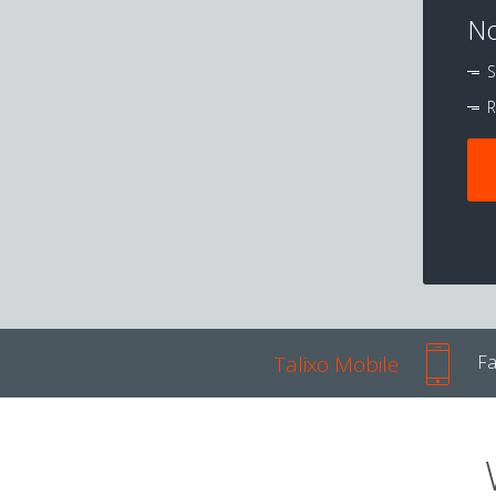
No
S
R
Talixo Mobile
Fa