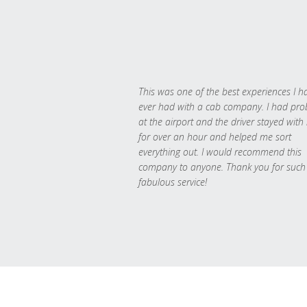
This was one of the best experiences I h
ever had with a cab company. I had pr
at the airport and the driver stayed with
for over an hour and helped me sort
everything out. I would recommend this
company to anyone. Thank you for such
fabulous service!