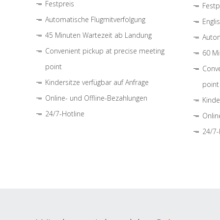
Festpreis
Festp
Automatische Flugmitverfolgung
Engli
45 Minuten Wartezeit ab Landung
Autom
Convenient pickup at precise meeting
60 Mi
point
Conve
Kindersitze verfügbar auf Anfrage
point
Online- und Offline-Bezahlungen
Kinde
24/7-Hotline
Onlin
24/7-