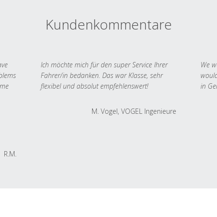
Kundenkommentare
ave
Ich möchte mich für den super Service Ihrer
We we
oblems
Fahrer/in bedanken. Das war Klasse, sehr
would
 me
flexibel und absolut empfehlenswert!
in Ge
M. Vogel, VOGEL Ingenieure
R.M.