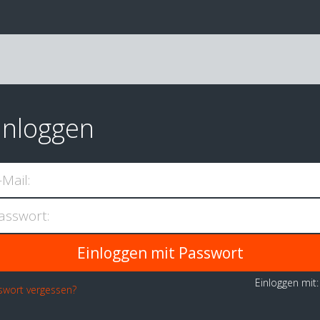
inloggen
-Mail:
asswort:
Einloggen mit
swort vergessen?