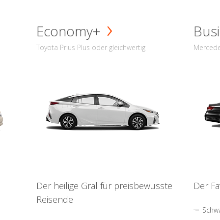
Economy+
Busi
Toyota Prius Plus oder gleichwertig
Mercede
Der heilige Gral für preisbewusste
Der Fa
Reisende
Schwa