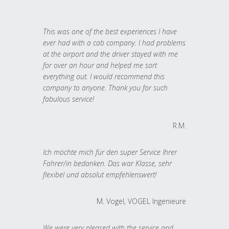
This was one of the best experiences I have
ever had with a cab company. I had problems
at the airport and the driver stayed with me
for over an hour and helped me sort
everything out. I would recommend this
company to anyone. Thank you for such
fabulous service!
R.M.
Ich möchte mich für den super Service Ihrer
Fahrer/in bedanken. Das war Klasse, sehr
flexibel und absolut empfehlenswert!
M. Vogel, VOGEL Ingenieure
We were very pleased with the service and