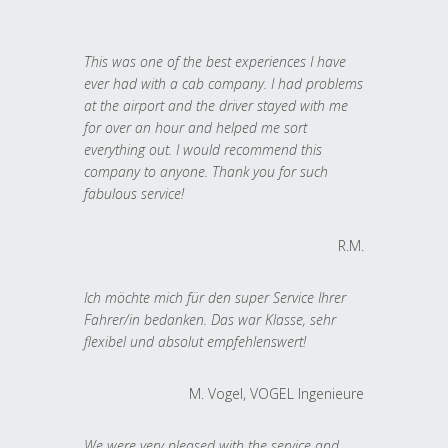
This was one of the best experiences I have
ever had with a cab company. I had problems
at the airport and the driver stayed with me
for over an hour and helped me sort
everything out. I would recommend this
company to anyone. Thank you for such
fabulous service!
R.M.
Ich möchte mich für den super Service Ihrer
Fahrer/in bedanken. Das war Klasse, sehr
flexibel und absolut empfehlenswert!
M. Vogel, VOGEL Ingenieure
We were very pleased with the service and