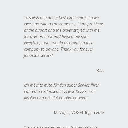
This was one of the best experiences I have
ever had with a cab company. I had problems
at the airport and the driver stayed with me
for over an hour and helped me sort
everything out. I would recommend this
company to anyone. Thank you for such
fabulous service!
R.M.
Ich möchte mich für den super Service Ihrer
Fahrer/in bedanken. Das war Klasse, sehr
flexibel und absolut empfehlenswert!
M. Vogel, VOGEL Ingenieure
We were very pleased with the service and