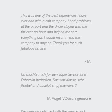
This was one of the best experiences I have
ever had with a cab company. I had problems
at the airport and the driver stayed with me
for over an hour and helped me sort
everything out. I would recommend this
company to anyone. Thank you for such
fabulous service!
R.M.
Ich möchte mich für den super Service Ihrer
Fahrer/in bedanken. Das war Klasse, sehr
flexibel und absolut empfehlenswert!
M. Vogel, VOGEL Ingenieure
We were very pleased with the service and