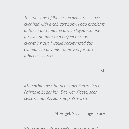
This was one of the best experiences I have
ever had with a cab company. I had problems
at the airport and the driver stayed with me
for over an hour and helped me sort
everything out. I would recommend this
company to anyone. Thank you for such
fabulous service!
R.M.
Ich möchte mich für den super Service Ihrer
Fahrer/in bedanken. Das war Klasse, sehr
flexibel und absolut empfehlenswert!
M. Vogel, VOGEL Ingenieure
We were very pleased with the service and