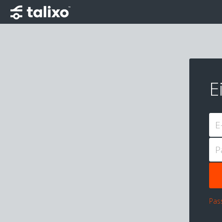
E
E
P
Pas