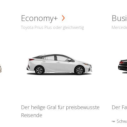
Economy+
Busi
Toyota Prius Plus oder gleichwertig
Mercede
Der heilige Gral für preisbewusste
Der Fa
Reisende
Schwa