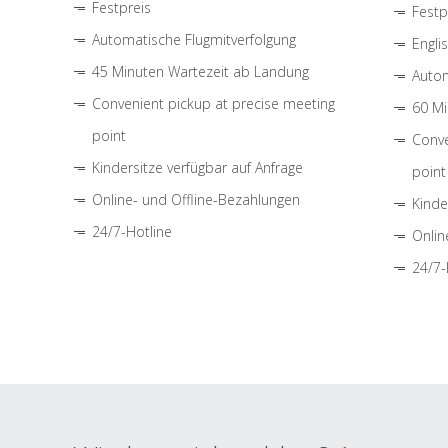
Festpreis
Festp
Automatische Flugmitverfolgung
Engli
45 Minuten Wartezeit ab Landung
Autom
Convenient pickup at precise meeting
60 Mi
point
Conve
Kindersitze verfügbar auf Anfrage
point
Online- und Offline-Bezahlungen
Kinde
24/7-Hotline
Onlin
24/7-