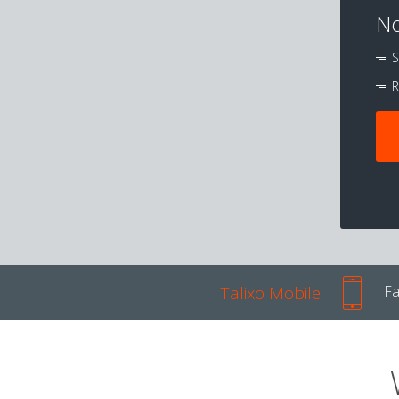
No
S
R
Talixo Mobile
Fa