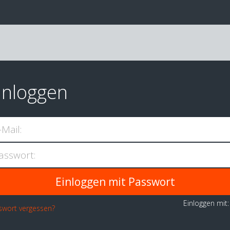
inloggen
-Mail:
asswort:
Einloggen mit
swort vergessen?