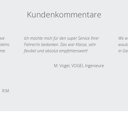
Kundenkommentare
ave
Ich möchte mich für den super Service Ihrer
We we
oblems
Fahrer/in bedanken. Das war Klasse, sehr
would
 me
flexibel und absolut empfehlenswert!
in Ge
M. Vogel, VOGEL Ingenieure
R.M.