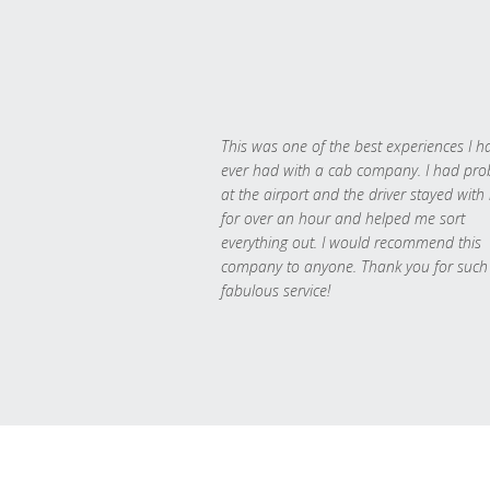
This was one of the best experiences I h
ever had with a cab company. I had pr
at the airport and the driver stayed with
for over an hour and helped me sort
everything out. I would recommend this
company to anyone. Thank you for such
fabulous service!