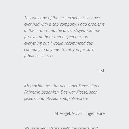
This was one of the best experiences I have
ever had with a cab company. I had problems
at the airport and the driver stayed with me
for over an hour and helped me sort
everything out. I would recommend this
company to anyone. Thank you for such
fabulous service!
R.M.
Ich möchte mich für den super Service Ihrer
Fahrer/in bedanken. Das war Klasse, sehr
flexibel und absolut empfehlenswert!
M. Vogel, VOGEL Ingenieure
We were very pleased with the service and