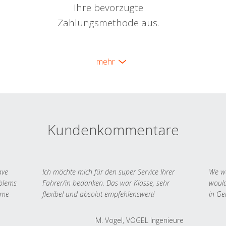
Ihre bevorzugte
Zahlungsmethode aus.
mehr
Kundenkommentare
ave
Ich möchte mich für den super Service Ihrer
We we
oblems
Fahrer/in bedanken. Das war Klasse, sehr
would
 me
flexibel und absolut empfehlenswert!
in Ge
M. Vogel, VOGEL Ingenieure