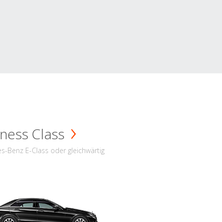
ness Class
s-Benz E-Class oder gleichwärtig