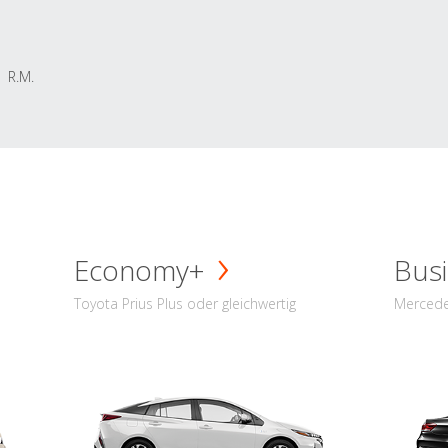
R.M.
Economy+
Busi
Toyota Prius Plus oder gleichwertig
Mercede