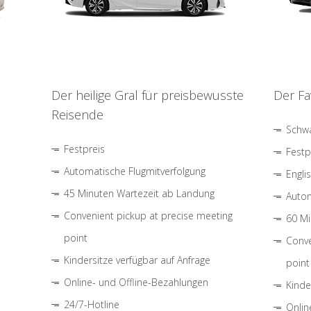
Der heilige Gral für preisbewusste
Der Fa
Reisende
Schwa
Festpreis
Festp
Automatische Flugmitverfolgung
Engli
45 Minuten Wartezeit ab Landung
Autom
Convenient pickup at precise meeting
60 Mi
point
Conve
Kindersitze verfügbar auf Anfrage
point
Online- und Offline-Bezahlungen
Kinde
24/7-Hotline
Onlin