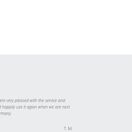
re very pleased with the service and
 happily use it again when we are next
rmany.
T. M.