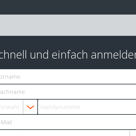
chnell und einfach anmelde
orname:
achname:
-Mail: