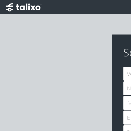
S
V
N
E