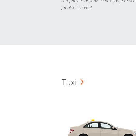
company to anyone. Thank you for such
fabulous service!
Taxi