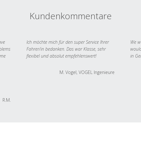
Kundenkommentare
ave
Ich möchte mich für den super Service Ihrer
We we
oblems
Fahrer/in bedanken. Das war Klasse, sehr
would
 me
flexibel und absolut empfehlenswert!
in Ge
M. Vogel, VOGEL Ingenieure
R.M.