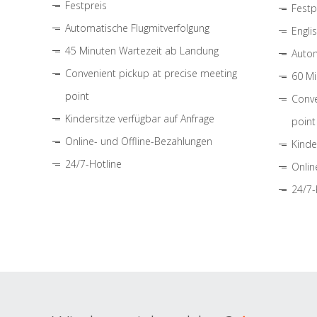
Festpreis
Festp
Automatische Flugmitverfolgung
Engli
45 Minuten Wartezeit ab Landung
Autom
Convenient pickup at precise meeting
60 Mi
point
Conve
Kindersitze verfügbar auf Anfrage
point
Online- und Offline-Bezahlungen
Kinde
24/7-Hotline
Onlin
24/7-