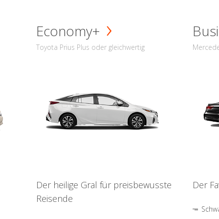
Economy+
Busi
Toyota Prius Plus oder gleichwertig
Mercede
Der heilige Gral für preisbewusste
Der Fa
Reisende
Schwa