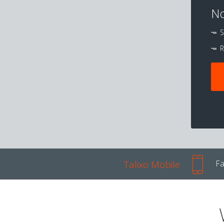
No
S
R
Talixo Mobile
Fa