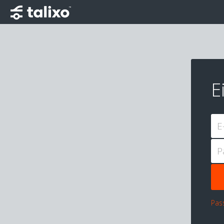
E
E
P
Pas