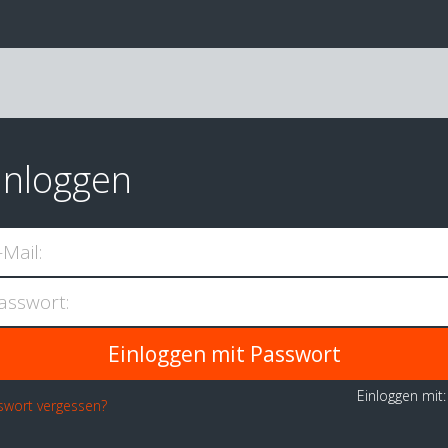
inloggen
-Mail:
asswort:
Einloggen mit
swort vergessen?