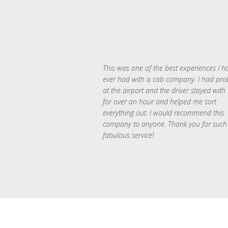
This was one of the best experiences I h
ever had with a cab company. I had pr
at the airport and the driver stayed with
for over an hour and helped me sort
everything out. I would recommend this
company to anyone. Thank you for such
fabulous service!