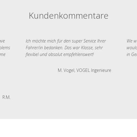
Kundenkommentare
ave
Ich möchte mich für den super Service Ihrer
We we
oblems
Fahrer/in bedanken. Das war Klasse, sehr
would
 me
flexibel und absolut empfehlenswert!
in Ge
M. Vogel, VOGEL Ingenieure
R.M.