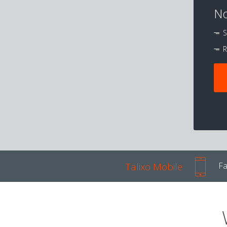
No
S
R
Talixo Mobile
Fa