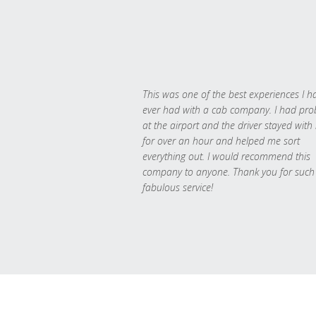
This was one of the best experiences I h
ever had with a cab company. I had pr
at the airport and the driver stayed with
for over an hour and helped me sort
everything out. I would recommend this
company to anyone. Thank you for such
fabulous service!