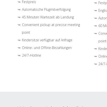
Festpreis
Festp
Automatische Flugmitverfolgung
Engli
45 Minuten Wartezeit ab Landung
Autom
Convenient pickup at precise meeting
60 Mi
point
Conve
Kindersitze verfügbar auf Anfrage
point
Online- und Offline-Bezahlungen
Kinde
24/7-Hotline
Onlin
24/7-