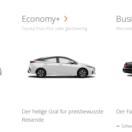
Economy+
Busi
Toyota Prius Plus oder gleichwertig
Mercede
Der heilige Gral für preisbewusste
Der Fa
Reisende
Schwa