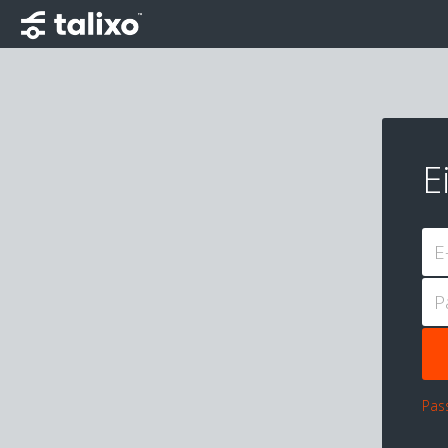
E
E
P
Pas