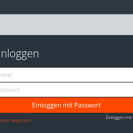
inloggen
-Mail:
asswort:
Einloggen mit
swort vergessen?