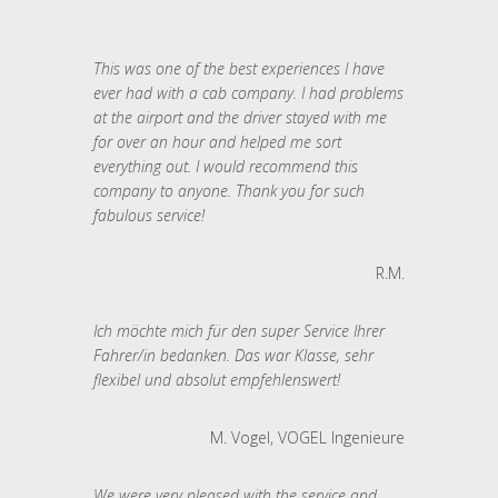
This was one of the best experiences I have
ever had with a cab company. I had problems
at the airport and the driver stayed with me
for over an hour and helped me sort
everything out. I would recommend this
company to anyone. Thank you for such
fabulous service!
R.M.
Ich möchte mich für den super Service Ihrer
Fahrer/in bedanken. Das war Klasse, sehr
flexibel und absolut empfehlenswert!
M. Vogel, VOGEL Ingenieure
We were very pleased with the service and