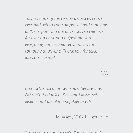
This was one of the best experiences I have
ever had with a cab company. I had problems
at the airport and the driver stayed with me
for over an hour and helped me sort
everything out. I would recommend this
company to anyone. Thank you for such
fabulous service!
R.M.
Ich möchte mich für den super Service Ihrer
Fahrer/in bedanken. Das war Klasse, sehr
flexibel und absolut empfehlenswert!
M. Vogel, VOGEL Ingenieure
We were very pleased with the service and