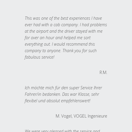
This was one of the best experiences I have
ever had with a cab company. I had problems
at the airport and the driver stayed with me
for over an hour and helped me sort
everything out. I would recommend this
company to anyone. Thank you for such
fabulous service!
R.M.
Ich möchte mich für den super Service Ihrer
Fahrer/in bedanken. Das war Klasse, sehr
flexibel und absolut empfehlenswert!
M. Vogel, VOGEL Ingenieure
We were very pleased with the service and