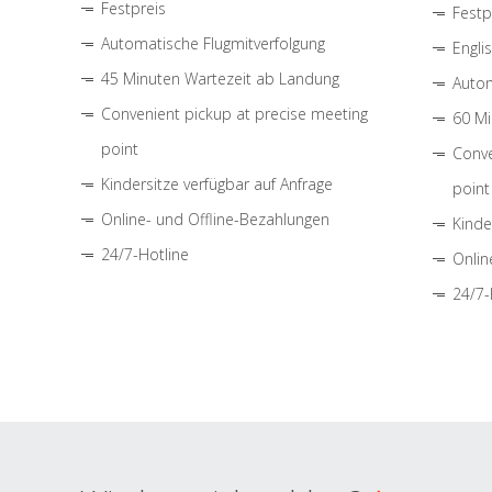
Festpreis
Festp
Automatische Flugmitverfolgung
Engli
45 Minuten Wartezeit ab Landung
Autom
Convenient pickup at precise meeting
60 Mi
point
Conve
Kindersitze verfügbar auf Anfrage
point
Online- und Offline-Bezahlungen
Kinde
24/7-Hotline
Onlin
24/7-