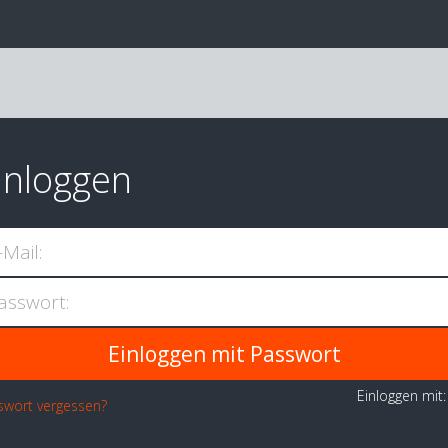
inloggen
-Mail:
asswort:
Einloggen mit
swort vergessen?