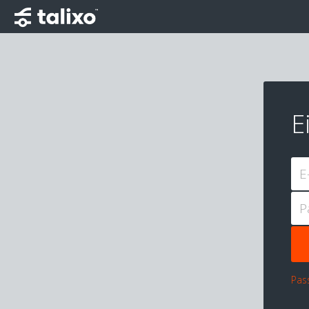
E
E
P
Pas