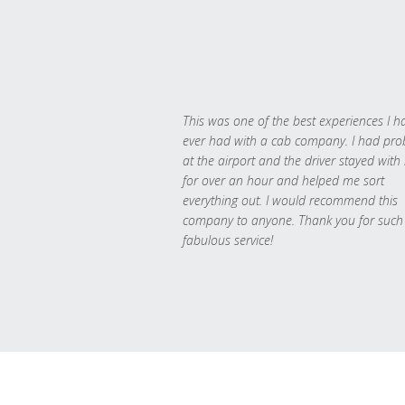
This was one of the best experiences I h
ever had with a cab company. I had pr
at the airport and the driver stayed with
for over an hour and helped me sort
everything out. I would recommend this
company to anyone. Thank you for such
fabulous service!