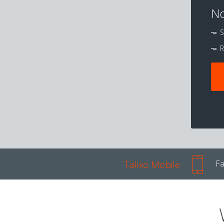
No
S
R
Talixo Mobile
Fa