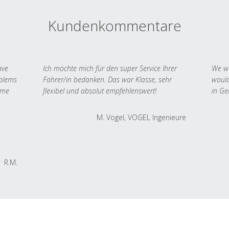
Kundenkommentare
ave
Ich möchte mich für den super Service Ihrer
We we
oblems
Fahrer/in bedanken. Das war Klasse, sehr
would
 me
flexibel und absolut empfehlenswert!
in Ge
M. Vogel, VOGEL Ingenieure
R.M.