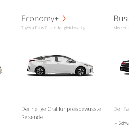
Economy+
Busi
Toyota Prius Plus oder gleichwertig
Mercede
Der heilige Gral für preisbewusste
Der Fa
Reisende
Schwa