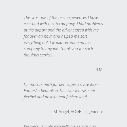
This was one of the best experiences I have
ever had with a cab company. I had problems
at the airport and the driver stayed with me
for over an hour and helped me sort
everything out. I would recommend this
company to anyone. Thank you for such
fabulous service!
R.M.
Ich möchte mich für den super Service Ihrer
Fahrer/in bedanken. Das war Klasse, sehr
flexibel und absolut empfehlenswert!
M. Vogel, VOGEL Ingenieure
We were very pleased with the service and