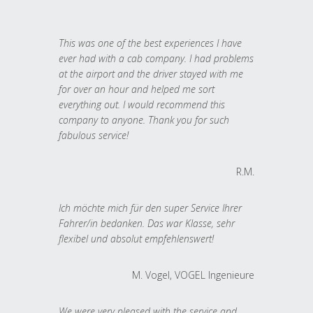
This was one of the best experiences I have
ever had with a cab company. I had problems
at the airport and the driver stayed with me
for over an hour and helped me sort
everything out. I would recommend this
company to anyone. Thank you for such
fabulous service!
R.M.
Ich möchte mich für den super Service Ihrer
Fahrer/in bedanken. Das war Klasse, sehr
flexibel und absolut empfehlenswert!
M. Vogel, VOGEL Ingenieure
We were very pleased with the service and