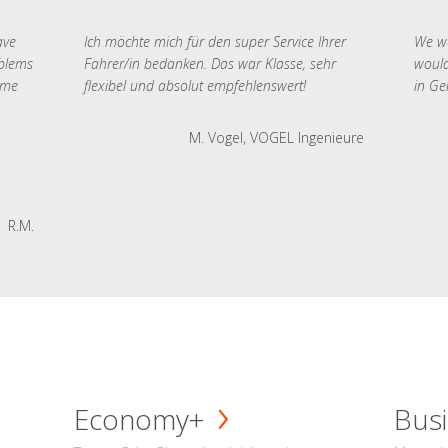
ave
Ich möchte mich für den super Service Ihrer
We we
oblems
Fahrer/in bedanken. Das war Klasse, sehr
would
 me
flexibel und absolut empfehlenswert!
in Ge
M. Vogel, VOGEL Ingenieure
R.M.
Economy+
Busi