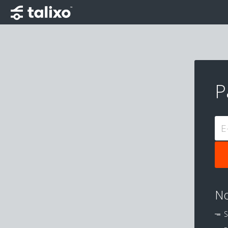
P
E
No
S