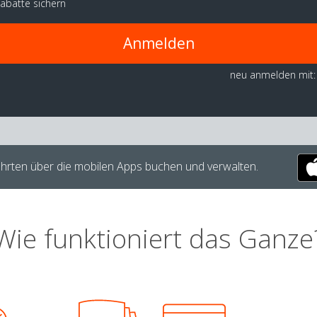
abatte sichern
Anmelden
neu anmelden mit:
hrten über die mobilen Apps buchen und verwalten.
Wie funktioniert das Ganze