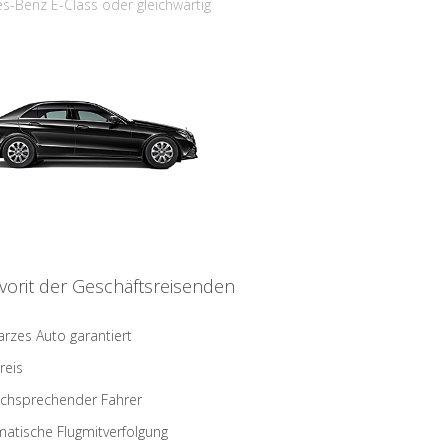
s-Benz E-Class oder gleichwärtig
vorit der Geschäftsreisenden
rzes Auto garantiert
reis
schsprechender Fahrer
atische Flugmitverfolgung