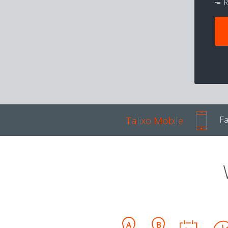
R
Talixo Mobile
Fa