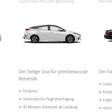
Toyota Prius Plus oder gleichwertig
Mercede
Der heilige Gral für preisbewusste
Der Fa
Reisende
Schwa
Festpreis
Festp
Automatische Flugmitverfolgung
Engli
45 Minuten Wartezeit ab Landung
Autom