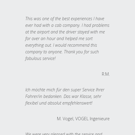
This was one of the best experiences I have
ever had with a cab company. I had problems
at the airport and the driver stayed with me
for over an hour and helped me sort
everything out. I would recommend this
company to anyone. Thank you for such
fabulous service!
R.M.
Ich möchte mich für den super Service Ihrer
Fahrer/in bedanken. Das war Klasse, sehr
flexibel und absolut empfehlenswert!
M. Vogel, VOGEL Ingenieure
We were very pleased with the service and