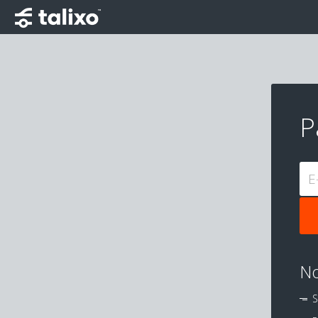
P
E
No
S