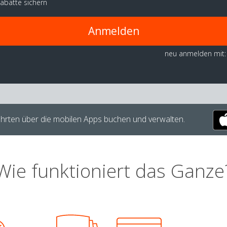
abatte sichern
Anmelden
neu anmelden mit:
hrten über die mobilen Apps buchen und verwalten.
Wie funktioniert das Ganze