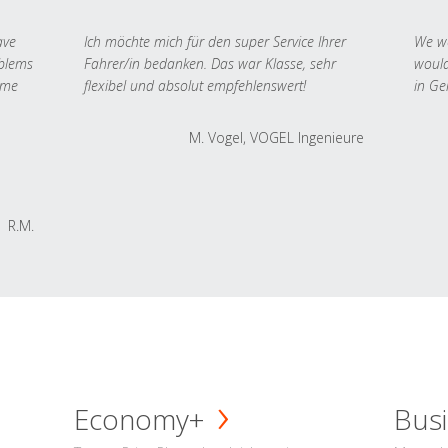
ave
Ich möchte mich für den super Service Ihrer
We we
oblems
Fahrer/in bedanken. Das war Klasse, sehr
would
 me
flexibel und absolut empfehlenswert!
in Ge
M. Vogel, VOGEL Ingenieure
R.M.
Economy+
Busi