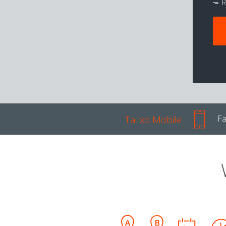
R
Talixo Mobile
Fa