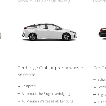
Toyota Prius Plus oder gleichwertig
Mercede
Der heilige Gral für preisbewusste
Der Fa
Reisende
Schwa
Festpreis
Festp
Automatische Flugmitverfolgung
Engli
45 Minuten Wartezeit ab Landung
Autom