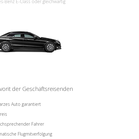
s-Benz E-Class oder gleichwärtig
vorit der Geschäftsreisenden
rzes Auto garantiert
reis
schsprechender Fahrer
atische Flugmitverfolgung