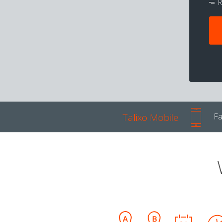
R
Talixo Mobile
Fa