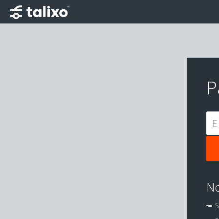
P
E
No
S