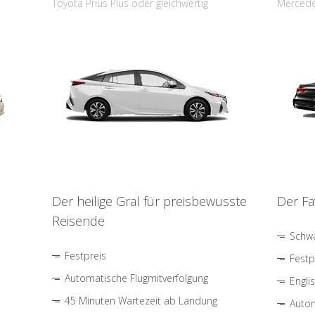
Toyota Prius Plus oder gleichwertig
Mercede
Der heilige Gral für preisbewusste
Der Fa
Reisende
Schwa
Festpreis
Festp
Automatische Flugmitverfolgung
Engli
45 Minuten Wartezeit ab Landung
Autom