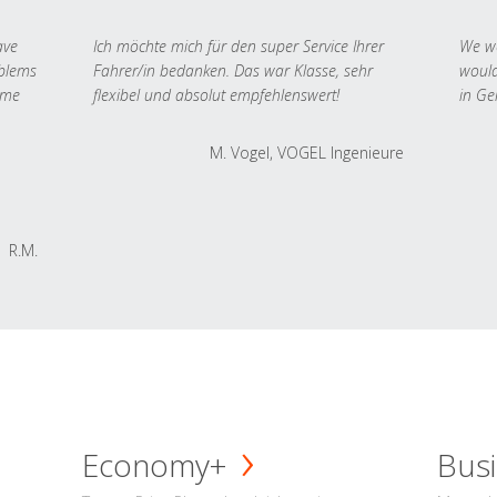
ave
Ich möchte mich für den super Service Ihrer
We we
oblems
Fahrer/in bedanken. Das war Klasse, sehr
would
 me
flexibel und absolut empfehlenswert!
in Ge
M. Vogel, VOGEL Ingenieure
R.M.
Economy+
Busi