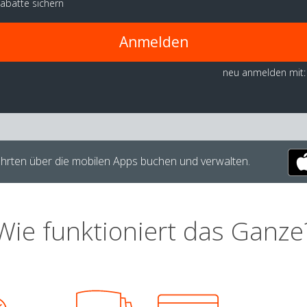
abatte sichern
Anmelden
neu anmelden mit:
hrten über die mobilen Apps buchen und verwalten.
Wie funktioniert das Ganze