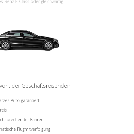
s-Benz E-Class oder gleichwärtig
vorit der Geschäftsreisenden
rzes Auto garantiert
reis
schsprechender Fahrer
atische Flugmitverfolgung