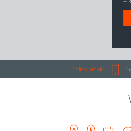
R
Talixo Mobile
Fa