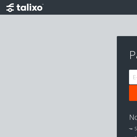
P
E
No
S