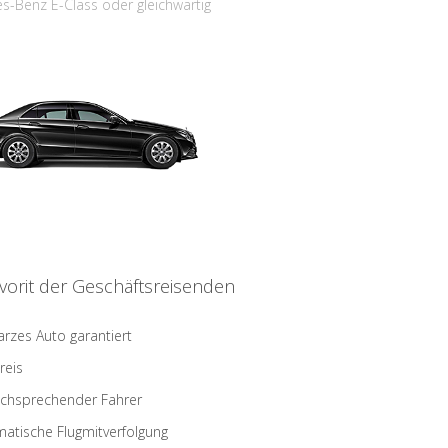
s-Benz E-Class oder gleichwärtig
vorit der Geschäftsreisenden
rzes Auto garantiert
reis
schsprechender Fahrer
atische Flugmitverfolgung