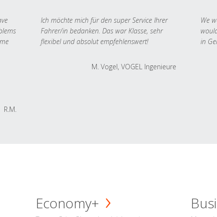
ave
Ich möchte mich für den super Service Ihrer
We we
oblems
Fahrer/in bedanken. Das war Klasse, sehr
would
 me
flexibel und absolut empfehlenswert!
in Ge
M. Vogel, VOGEL Ingenieure
R.M.
Economy+
Busi