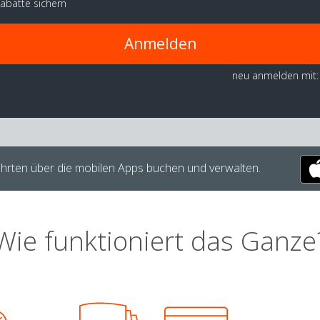
abatte sichern
Anmelden
neu anmelden mit:
hrten über die mobilen Apps buchen und verwalten.
Wie funktioniert das Ganze