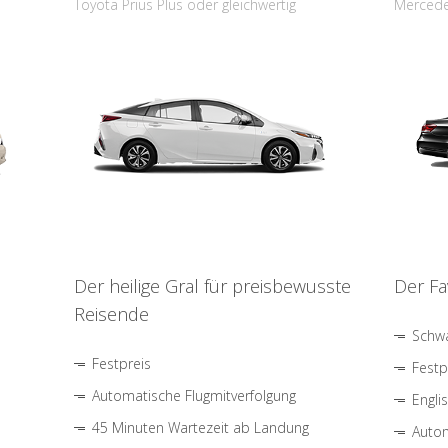
Toyota Prius Plus oder gleichwertig
Mercede
Der heilige Gral für preisbewusste
Der Fa
Reisende
Schwa
Festpreis
Festp
Automatische Flugmitverfolgung
Engli
45 Minuten Wartezeit ab Landung
Autom