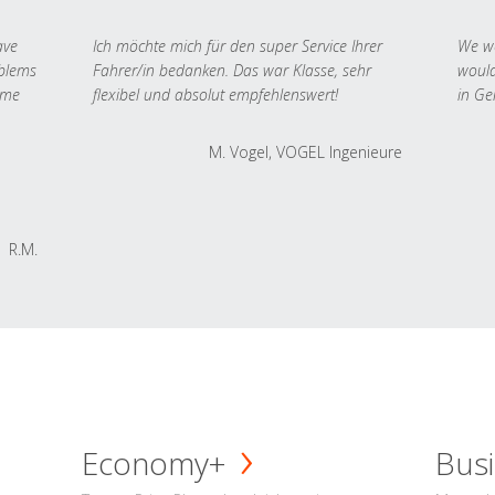
ave
Ich möchte mich für den super Service Ihrer
We we
oblems
Fahrer/in bedanken. Das war Klasse, sehr
would
 me
flexibel und absolut empfehlenswert!
in Ge
M. Vogel, VOGEL Ingenieure
R.M.
Economy+
Busi