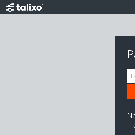
P
E
No
S