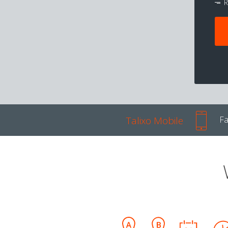
R
Talixo Mobile
Fa