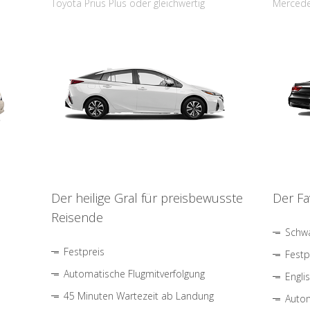
Toyota Prius Plus oder gleichwertig
Mercede
Der heilige Gral für preisbewusste
Der Fa
Reisende
Schwa
Festpreis
Festp
Automatische Flugmitverfolgung
Engli
45 Minuten Wartezeit ab Landung
Autom