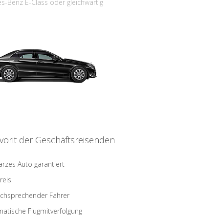
s-Benz E-Class oder gleichwärtig
vorit der Geschäftsreisenden
rzes Auto garantiert
reis
schsprechender Fahrer
atische Flugmitverfolgung