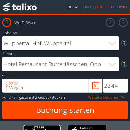
DE
EINLOGGEN
SELF SERVICE
Wo & Wann
Abholort:
Zielort:
am:
09.08
Morgen
Für
2 Fahrgäste
mit
2 Gepäckstücken
Weitere Optionen