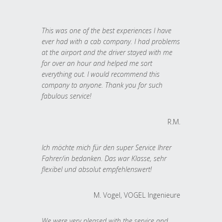
This was one of the best experiences I have
ever had with a cab company. I had problems
at the airport and the driver stayed with me
for over an hour and helped me sort
everything out. I would recommend this
company to anyone. Thank you for such
fabulous service!
R.M.
Ich möchte mich für den super Service Ihrer
Fahrer/in bedanken. Das war Klasse, sehr
flexibel und absolut empfehlenswert!
M. Vogel, VOGEL Ingenieure
We were very pleased with the service and